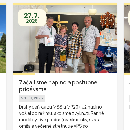
27.7.
2026
Začali sme naplno a postupne
pridávame
28. júl, 2026
Druhý deň kurzu MSS a MP20+ už naplno
vošiel do režimu, ako sme zvyknutí. Ranné
modlitby, dve prednášky, skupinky, svätá
omša a večerné stretnutie VPS so