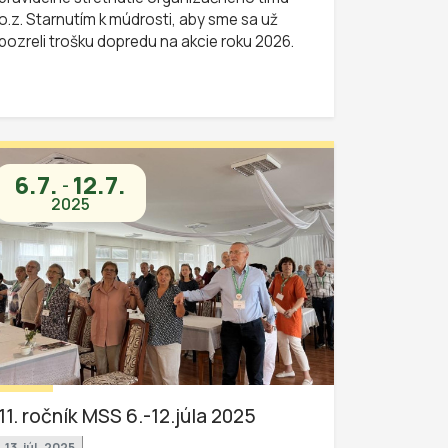
o.z. Starnutím k múdrosti, aby sme sa už
pozreli trošku dopredu na akcie roku 2026.
6.7.
12.7.
-
2025
11. ročník MSS 6.-12.júla 2025
13. júl, 2025