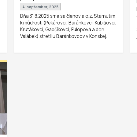
4. september, 2025
Dňa 31.8.2025 sme sa členovia o.z. Starnutím
a
k múdrosti (Pekárovci, Baránkovci, Kubišovci,
Krutákovci, Gabčíkovci, Fülöpová a don
Valábek) stretli u Baránkovcov v Konskej.