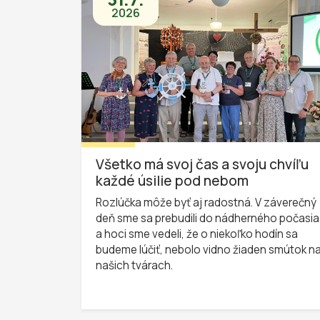
2026
Všetko má svoj čas a svoju chvíľu
každé úsilie pod nebom
Rozlúčka môže byť aj radostná. V záverečný
deň sme sa prebudili do nádherného počasia
a hoci sme vedeli, že o niekoľko hodín sa
budeme lúčiť, nebolo vidno žiaden smútok n
našich tvárach.