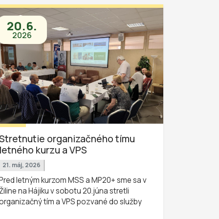
20.6.
2026
Stretnutie organizačného tímu
letného kurzu a VPS
21. máj, 2026
Pred letným kurzom MSS a MP20+ sme sa v
Žiline na Hájiku v sobotu 20.júna stretli
organizačný tím a VPS pozvané do služby