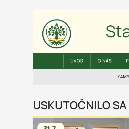
St
ÚVOD
O NÁS
ZAMY
USKUTOČNILO SA
31.7.