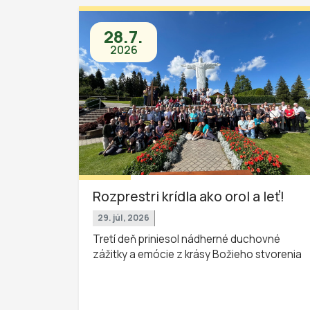
28.7.
2026
Rozprestri krídla ako orol a leť!
29. júl, 2026
Tretí deň priniesol nádherné duchovné
zážitky a emócie z krásy Božieho stvorenia