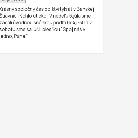
Krásny spoločný čas po štvrtýkrát v Banskej
Štiavnici rýchlo utiekol. V nedeľu 6.júla sme
začali úvodnou scénkou podľa Lk 4,1-30 a v
sobotu sme sa lúčili piesňou "Spoj nás v
jedno, Pane."