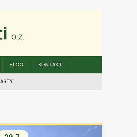
i
o.z.
BLOG
KONTAKT
CASTY
29.7.