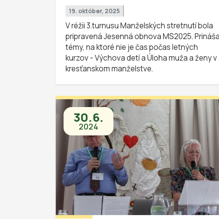
19. október, 2025
V réžii 3.turnusu Manželských stretnutí bola
pripravená Jesenná obnova MS2025. Prináš
témy, na ktoré nie je čas počas letných
kurzov - Výchova detí a Úloha muža a ženy v
kresťanskom manželstve.
30.6.
2024