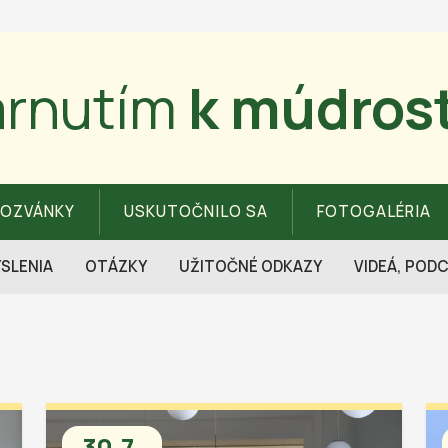
arnutím
k múdrost
POZVÁNKY
USKUTOČNILO SA
FOTOGALÉRIA
SLENIA
OTÁZKY
UŽITOČNÉ ODKAZY
VIDEÁ, POD
30.7.