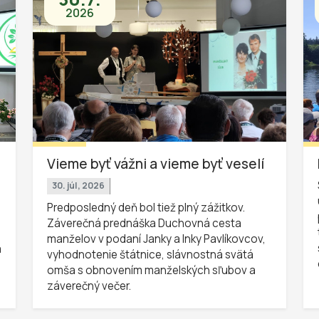
2026
Vieme byť vážni a vieme byť veselí
30. júl, 2026
Predposledný deň bol tiež plný zážitkov.
Záverečná prednáška Duchovná cesta
manželov v podaní Janky a Inky Pavlíkovcov,
a
vyhodnotenie štátnice, slávnostná svätá
omša s obnovením manželských sľubov a
záverečný večer.