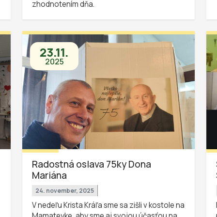
zhodnotením dňa.
23.11.
2025
Radostná oslava 75ky Dona
Mariána
24. november, 2025
V nedeľu Krista Kráľa sme sa zišli v kostole na
Mamateyke, aby sme aj svojou účasťou na