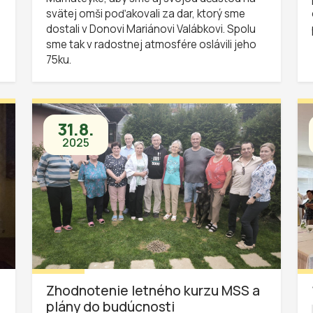
svätej omši poďakovali za dar, ktorý sme
dostali v Donovi Mariánovi Valábkovi. Spolu
sme tak v radostnej atmosfére oslávili jeho
75ku.
31.8.
2025
Zhodnotenie letného kurzu MSS a
plány do budúcnosti